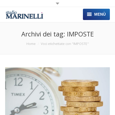
MENÙ
HOME
Archivi dei tag:
IMPOSTE
CONSULENZE
Sei qui:
Home
Voci etichettate con "IMPOSTE"
ATTIVITA’
LINK
COMUNICAZIONI
CONTATTI