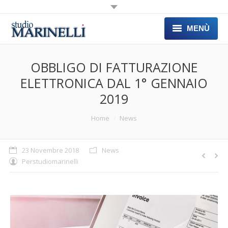
MENÙ
HOME
OBBLIGO DI FATTURAZIONE
CONSULENZE
ELETTRONICA DAL 1° GENNAIO
2019
ATTIVITA’
Sei qui:
Home
News
LINK
COMUNICAZIONI
23 Novembre 2018
News
Per
studiomarinelli
CONTATTI